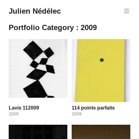
Aller
Julien Nédélec
au
Julien
contenu
Nédélec
principal
Portfolio Category :
2009
Lavis 112009
114 points parfaits
2009
2009