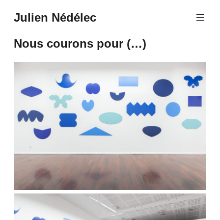
Aller
Julien Nédélec
au
Julien
contenu
Nédélec
principal
Nous courons pour (…)