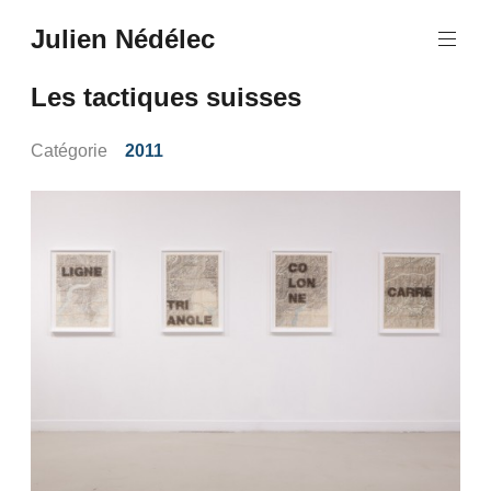
Aller
Julien Nédélec
au
Julien
contenu
Nédélec
principal
Les tactiques suisses
Catégorie
2011