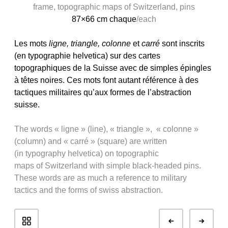
frame, topographic maps of Switzerland, pins
87×66 cm chaque
/
e
ach
Les mots
ligne, triangle, colonne
et
carré
sont inscrits
(en typographie helvetica) sur des cartes
topographiques de la Suisse avec de simples épingles
à têtes noires. Ces mots font autant référence à des
tactiques militaires qu’aux formes de l’abstraction
suisse.
The words « ligne » (line), « triangle », « colonne »
(column) and « carré » (square) are written
(in typography helvetica) on topographic
maps of Switzerland with simple black-headed pins.
These words are as much a reference to military
tactics and the forms of swiss abstraction.
Navigation
Préc.
Suiv
de