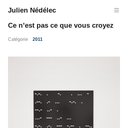
Aller
Julien Nédélec
au
Julien
contenu
Nédélec
principal
Ce n’est pas ce que vous croyez
Catégorie
2011