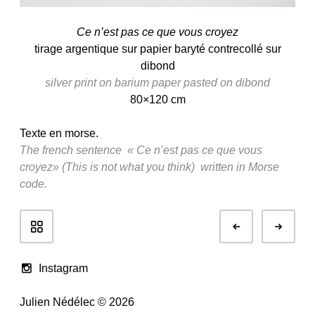
Ce n’est pas ce que vous croyez
tirage argentique sur papier baryté contrecollé sur
dibond
silver print on barium paper pasted on dibond
80×120 cm
Texte en morse.
The french sentence « Ce n’est pas ce que vous
croyez» (This is not what you think) written in Morse
code.
Navigation
Préc.
Suiv
de
Portfolio
Instagram
Julien Nédélec © 2026