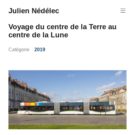
Aller
Julien Nédélec
au
Julien
contenu
Nédélec
principal
Voyage du centre de la Terre au
centre de la Lune
Catégorie
2019