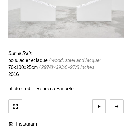
Sun & Rain
bois, acier et laque
/ wood, steel and lacquer
76x100x25cm
/ 297/8×393/8×97/8 inches
2016
photo credit : Rebecca Fanuele
Navigation
Préc.
Suiv
de
Portfolio
Instagram