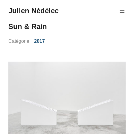
Aller
Julien Nédélec
au
Julien
contenu
Nédélec
principal
Sun & Rain
Catégorie
2017