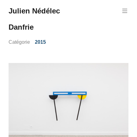
Aller
Julien Nédélec
au
Julien
contenu
Nédélec
principal
Danfrie
Catégorie
2015