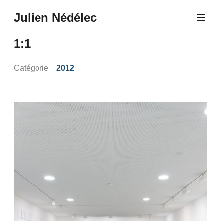
Aller
Julien Nédélec
au
Julien
contenu
Nédélec
principal
1:1
Catégorie
2012